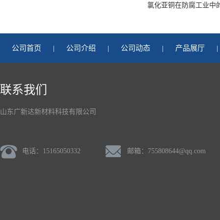
氯化亚铜在防腐工业中
公司首页
|
公司介绍
|
公司动态
|
产品展厅
|
联系我们
山东广新达新材料科技有限公司
电话：15165050332
邮箱：
755808644@qq.com