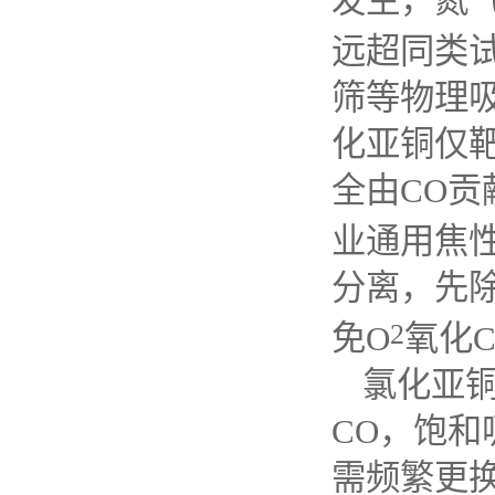
发生，氮
远超同类
筛等物理
化亚铜仅
全由
CO
贡
业通用焦
分离，先
2
免
O
氧化
氯化亚
CO
，饱和
需频繁更