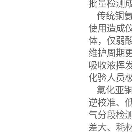
批量检测
传统铜
使用造成
体，仅弱
维护周期
吸收液挥
化验人员
氯化亚
逆校准、
气分段检
差大、耗