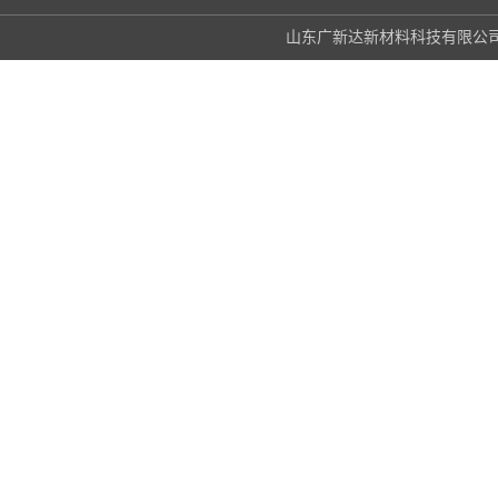
山东广新达新材料科技有限公