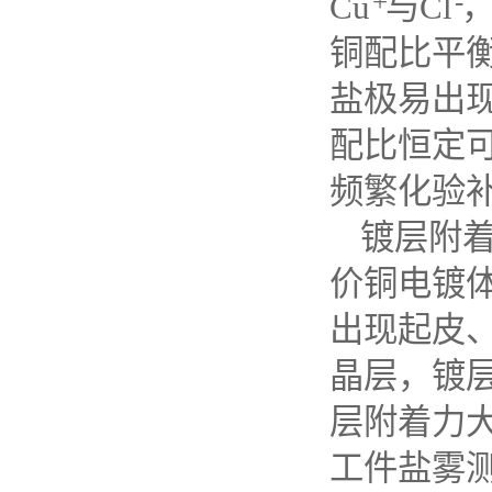
+
-
Cu
与
Cl
铜配比平
盐极易出
配比恒定
频繁化验
镀层附
价铜电镀
出现起皮
晶层，镀
层附着力
工件盐雾