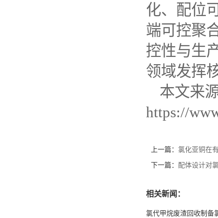
化、配位
端可控聚
控性与生
领域发挥
本文来
https://ww
上一篇：
氯化亚铜在
下一篇：
配体设计对
相关新闻：
氯代甲烷废渣回收制备