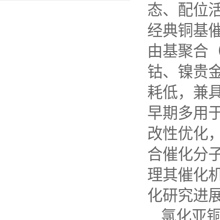
态、配位
经典铜基
由基聚合
钴、镍贵
耗低，兼
早期多用
改性优化
合催化分
理其催化
化研究进
氯化亚