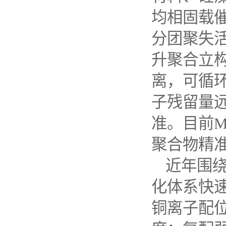
均相固载
分团聚失
升聚合立
离，可循
子残留量
准。目前
M
聚合物精
近年围
化体系快
铜离子配