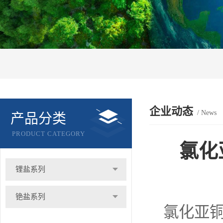
企业动态
/ News
产品分类
PRODUCT CATEGORY
氯化
锂盐系列
铯盐系列
氯化亚