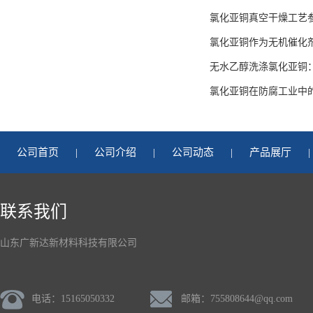
氯化亚铜真空干燥工艺
氯化亚铜作为无机催化
无水乙醇洗涤氯化亚铜
氯化亚铜在防腐工业中
公司首页
|
公司介绍
|
公司动态
|
产品展厅
|
联系我们
山东广新达新材料科技有限公司
电话：15165050332
邮箱：
755808644@qq.com