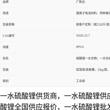
品牌
广新达
用途
锂离子电池材料、特种玻
包装规格
按客户定制（或25公斤/袋
10102-25-7
CAS编号
99%%
纯度
别名
硫酸锂一水合物；一水合
包装
铝箔袋/纸板桶，25kg/袋，
级别
工业级
一水硫酸锂供货商，一水硫酸锂供
酸锂全国供应报价，一水硫酸锂批