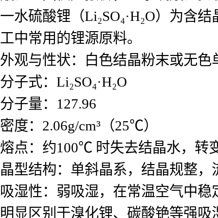
一水硫酸锂（Li₂SO₄·H₂O）
工中常用的锂源原料。
外观与性状：白色结晶粉末或无色
分子式：Li₂SO₄·H₂O
分子量：127.96
密度：2.06g/cm³（25℃）
熔点：约100℃ 时失去结晶水，转
晶型结构：单斜晶系，结晶规整，
吸湿性：弱吸湿，在常温空气中稳
明显区别于溴化锂、碳酸铯等强吸