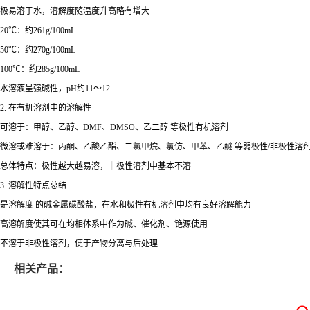
极易溶于水，溶解度随温度升高略有增大
20℃：约261g/100mL
50℃：约270g/100mL
100℃：约285g/100mL
水溶液呈强碱性，pH约11～12
2. 在有机溶剂中的溶解性
可溶于：甲醇、乙醇、DMF、DMSO、乙二醇 等极性有机溶剂
微溶或难溶于：丙酮、乙酸乙酯、二氯甲烷、氯仿、甲苯、乙醚 等弱极性/非极性溶
总体特点：极性越大越易溶，非极性溶剂中基本不溶
3. 溶解性特点总结
是溶解度 的碱金属碳酸盐，在水和极性有机溶剂中均有良好溶解能力
高溶解度使其可在均相体系中作为碱、催化剂、铯源使用
不溶于非极性溶剂，便于产物分离与后处理
相关产品：