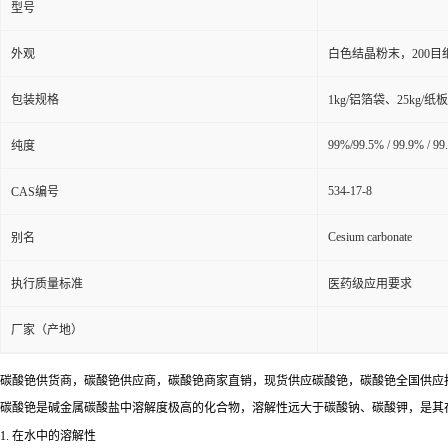
型号
外观
白色结晶粉末，200目
包装规格
1kg/铝箔袋、25kg
99%/99.5% / 99.9% / 9
纯度
534-17-8
CAS编号
Cesium carbonate
别名
执行质量标准
医药级应用要求
厂家（产地）
碳酸铯供货商，碳酸铯供应商，碳酸铯商家直销，现货供应碳酸铯，碳酸铯全国供应
碳酸铯是碱金属碳酸盐中溶解度极高的化合物，溶解性远大于碳酸钠、碳酸钾，是其
1. 在水中的溶解性