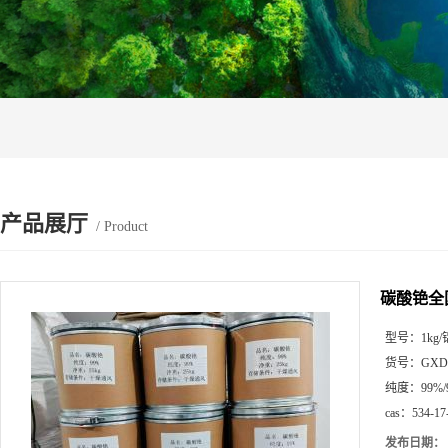
产品展厅
/ Product
碳酸铯全
型号：
1k
货号：
GXD
纯度：
99%/
cas：
534-17
发布日期：