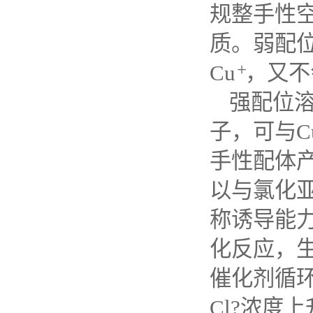
规整手性
质。弱配
+
Cu
，又不
强配位
子，可与
C
手性配体
以与氯化
称诱导能
化反应，
催化剂循
Cl
?浓度