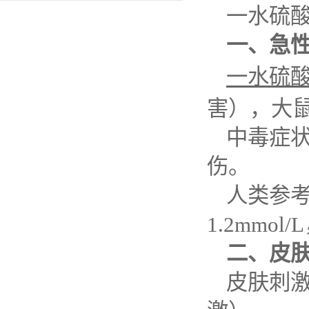
一水硫
一、急
一水硫
害），大
中毒症
伤。
人类参
1.2mmol/L
二、皮
皮肤刺