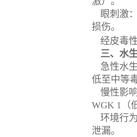
激）。
眼刺激
损伤。
经皮毒
三、水
急性水
低至中等
慢性影
WGK 1
（
环境行
泄漏。